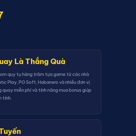
7
Quay Là Thắng Quà
 com quy tụ hàng trăm tựa game từ các nhà
tic Play, PG Soft, Habanero và nhiều đơn vị
ng quay miễn phí và tính năng mua bonus giúp
 tính.
 Tuyến