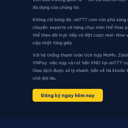
đa dạng của chúng tôi.
Không chỉ bóng đá, vin777 com còn phủ sóng c
chuyền, esports và hàng chục môn thể thao p
thể theo dõi trực tiếp và đặt cược real-time v
cập nhật từng giây.
Với hệ thống thanh toán tích hợp MoMo, Zalo
VNPay, việc nạp và rút tiền VND tại vin777 com
Giao dịch được xử lý nhanh, tiền về tài khoản
chờ đợi lâu.
Đăng ký ngay hôm nay