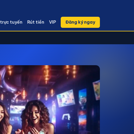
trực tuyến
Rút tiền
VIP
Đăng ký ngay