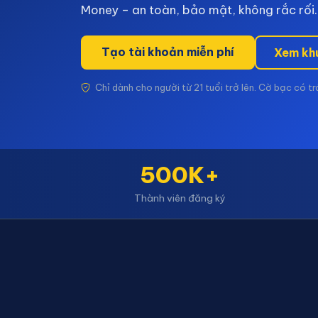
Money – an toàn, bảo mật, không rắc rối.
Tạo tài khoản miễn phí
Xem kh
Chỉ dành cho người từ 21 tuổi trở lên. Cờ bạc có tr
500K+
Thành viên đăng ký